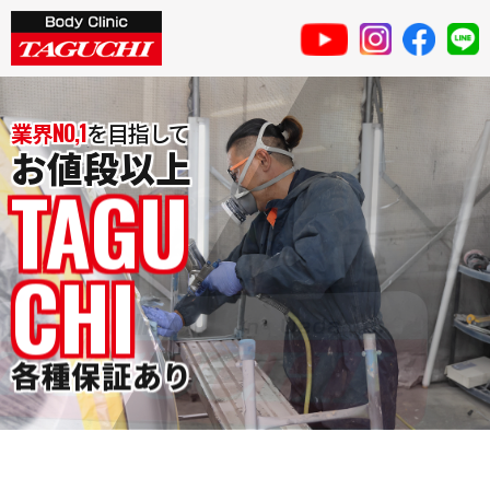
業界NO,1
を目指して
お値段以上
TAGU
CHI
各種保証あり